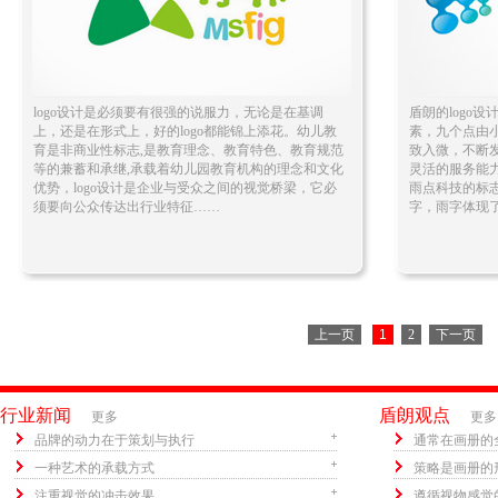
logo设计是必须要有很强的说服力，无论是在基调
盾朗的logo
上，还是在形式上，好的logo都能锦上添花。幼儿教
素，九个点由
育是非商业性标志,是教育理念、教育特色、教育规范
致入微，不断
等的兼蓄和承继,承载着幼儿园教育机构的理念和文化
灵活的服务能
优势，logo设计是企业与受众之间的视觉桥梁，它必
雨点科技的标
须要向公众传达出行业特征……
字，雨字体现
上一页
1
2
下一页
行业新闻
盾朗观点
更多
更多
品牌的动力在于策划与执行
通常在画册的
一种艺术的承载方式
策略是画册的
注重视觉的冲击效果
遵循视物感觉