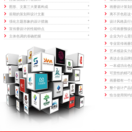
图形、文案三大要素构成
画册设计策划
前期的策划和设计文案
离不开色彩这
强化主题形象的设计措施
设计风格及行
宣传册设计的性能特点
公司画册预设
主体色调的准确把握
企业为什么需
专业宣传画册
艺术感染实力
表达企业品牌
一本成功出色
可赏性的精巧
画册都有一个
整个设计产品
恰当使用简约