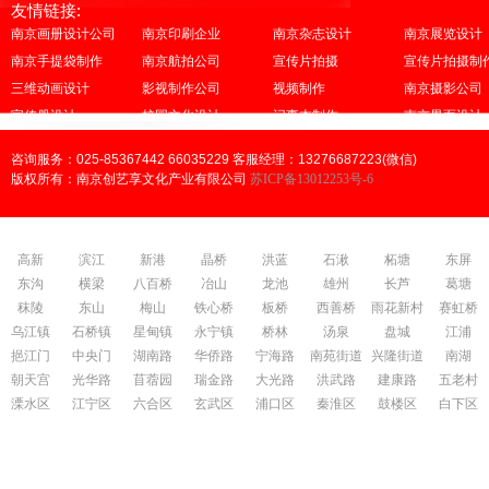
友情链接:
南京画册设计公司
南京印刷企业
南京杂志设计
南京展览设计
南京手提袋制作
南京航拍公司
宣传片拍摄
宣传片拍摄制
三维动画设计
影视制作公司
视频制作
南京摄影公司
宣传册设计
校园文化设计
记事本制作
南京界面设计
咨询服务：025-85367442 66035229 客服经理：13276687223(微信)
版权所有：南京创艺享文化产业有限公司
苏ICP备13012253号-6
高新
滨江
新港
晶桥
洪蓝
石湫
柘塘
东屏
东沟
横梁
八百桥
冶山
龙池
雄州
长芦
葛塘
秣陵
东山
梅山
铁心桥
板桥
西善桥
雨花新村
赛虹桥
乌江镇
石桥镇
星甸镇
永宁镇
桥林
汤泉
盘城
江浦
挹江门
中央门
湖南路
华侨路
宁海路
南苑街道
兴隆街道
南湖
朝天宫
光华路
苜蓿园
瑞金路
大光路
洪武路
建康路
五老村
溧水区
江宁区
六合区
玄武区
浦口区
秦淮区
鼓楼区
白下区