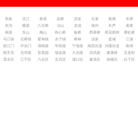
高新
滨江
新港
晶桥
洪蓝
石湫
柘塘
东屏
东沟
横梁
八百桥
冶山
龙池
雄州
长芦
葛塘
秣陵
东山
梅山
铁心桥
板桥
西善桥
雨花新村
赛虹桥
乌江镇
石桥镇
星甸镇
永宁镇
桥林
汤泉
盘城
江浦
挹江门
中央门
湖南路
华侨路
宁海路
南苑街道
兴隆街道
南湖
朝天宫
光华路
苜蓿园
瑞金路
大光路
洪武路
建康路
五老村
溧水区
江宁区
六合区
玄武区
浦口区
秦淮区
鼓楼区
白下区