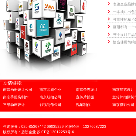
表达企业品牌
一本成功出色
可赏性的精巧
画册都有一个
整个设计产品
恰当使用简约
友情链接:
南京画册设计公司
南京印刷企业
南京杂志设计
南京展览设计
南京手提袋制作
南京航拍公司
宣传片拍摄
宣传片拍摄制
三维动画设计
影视制作公司
视频制作
南京摄影公司
咨询服务：025-85367442 66035229 客服经理：13276687223
版权所有：盾朗企业 苏ICP备13012253号-6