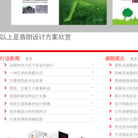
以上是盾朗设计方案欣赏
行业新闻
盾朗观点
更多
更多
品牌的动力在于策划与执行
通常在画册的
一种艺术的承载方式
策略是画册的
注重视觉的冲击效果
遵循视物感觉
图形、文案三大要素构成
画册设计策划
前期的策划和设计文案
离不开色彩这
强化主题形象的设计措施
设计风格及行
宣传册设计的性能特点
公司画册预设
主体色调的准确把握
企业为什么需
专业宣传画册
艺术感染实力