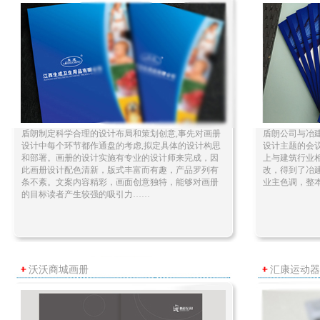
盾朗制定科学合理的设计布局和策划创意,事先对画册
盾朗公司与冶
设计中每个环节都作通盘的考虑,拟定具体的设计构思
设计主题的会
和部署。画册的设计实施有专业的设计师来完成，因
上与建筑行业
此画册设计配色清新，版式丰富而有趣，产品罗列有
改，得到了冶
条不紊。文案内容精彩，画面创意独特，能够对画册
业主色调，整
的目标读者产生较强的吸引力……
沃沃商城画册
汇康运动器