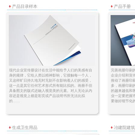
产品目录样本
产品手册
现代企业宣传册设计在生活中能给予人们的美感有自
完善画册印刷
身的规律，它给人类以精神影响，它接触每一个人，
企业介绍和宣
又这样旷日持久地无时无刻不在影响着人们的感受，
推动了画册印
这一点是其它任何艺术形式所有能比拟的。画册不但
多，画册印刷
具备图文的版式还融入视觉美的元素。对人无论从内
的越来越低和
容还是视觉上都是彩页或产品说明书所无法比拟
业一定要把握
的……
要做好细节化
生成卫生用品
冶建院建筑