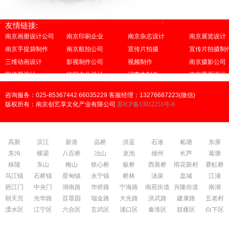
友情链接:
南京画册设计公司
南京印刷企业
南京杂志设计
南京展览设计
南京手提袋制作
南京航拍公司
宣传片拍摄
宣传片拍摄制
三维动画设计
影视制作公司
视频制作
南京摄影公司
宣传册设计
校园文化设计
记事本制作
南京界面设计
咨询服务：025-85367442 66035229 客服经理：13276687223(微信)
版权所有：南京创艺享文化产业有限公司
苏ICP备13012253号-6
高新
滨江
新港
晶桥
洪蓝
石湫
柘塘
东屏
东沟
横梁
八百桥
冶山
龙池
雄州
长芦
葛塘
秣陵
东山
梅山
铁心桥
板桥
西善桥
雨花新村
赛虹桥
乌江镇
石桥镇
星甸镇
永宁镇
桥林
汤泉
盘城
江浦
挹江门
中央门
湖南路
华侨路
宁海路
南苑街道
兴隆街道
南湖
朝天宫
光华路
苜蓿园
瑞金路
大光路
洪武路
建康路
五老村
溧水区
江宁区
六合区
玄武区
浦口区
秦淮区
鼓楼区
白下区