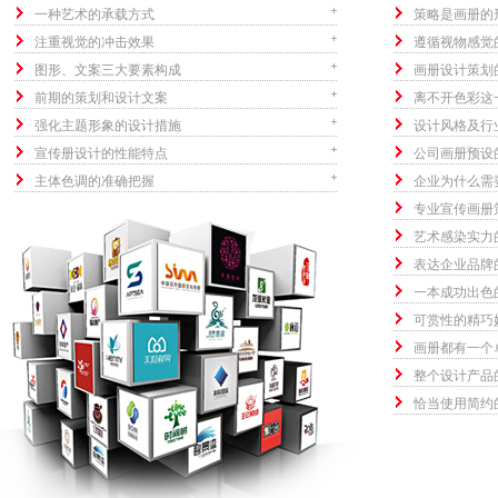
一种艺术的承载方式
策略是画册的
注重视觉的冲击效果
遵循视物感觉
图形、文案三大要素构成
画册设计策划
前期的策划和设计文案
离不开色彩这
强化主题形象的设计措施
设计风格及行
宣传册设计的性能特点
公司画册预设
主体色调的准确把握
企业为什么需
专业宣传画册
艺术感染实力
表达企业品牌
一本成功出色
可赏性的精巧
画册都有一个
整个设计产品
恰当使用简约