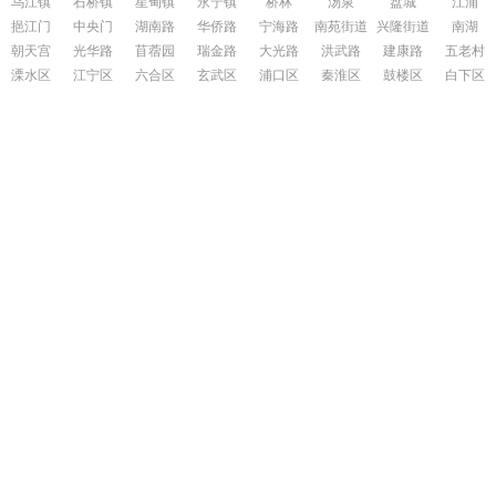
乌江镇
石桥镇
星甸镇
永宁镇
桥林
汤泉
盘城
江浦
挹江门
中央门
湖南路
华侨路
宁海路
南苑街道
兴隆街道
南湖
朝天宫
光华路
苜蓿园
瑞金路
大光路
洪武路
建康路
五老村
溧水区
江宁区
六合区
玄武区
浦口区
秦淮区
鼓楼区
白下区