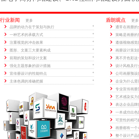
行业新闻
盾朗观点
更多
更多
品牌的动力在于策划与执行
通常在画册的
一种艺术的承载方式
策略是画册的
注重视觉的冲击效果
遵循视物感觉
图形、文案三大要素构成
画册设计策划
前期的策划和设计文案
离不开色彩这
强化主题形象的设计措施
设计风格及行
宣传册设计的性能特点
公司画册预设
主体色调的准确把握
企业为什么需
专业宣传画册
艺术感染实力
表达企业品牌
一本成功出色
可赏性的精巧
画册都有一个
整个设计产品