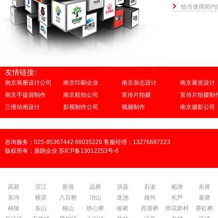
恰当使用简约
友情链接:
南京画册设计公司
南京印刷企业
南京杂志设计
南京展览设计
南京手提袋制作
南京航拍公司
宣传片拍摄
宣传片拍摄制
三维动画设计
影视制作公司
视频制作
南京摄影公司
咨询服务：025-85367442 66035229 客服经理：13276687223
版权所有：盾朗企业 苏ICP备13012253号-6
高新
滨江
新港
晶桥
洪蓝
石湫
柘塘
东屏
东沟
横梁
八百桥
冶山
龙池
雄州
长芦
葛塘
秣陵
东山
梅山
铁心桥
板桥
西善桥
雨花新村
赛虹桥