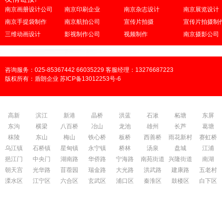
南京画册设计公司
南京印刷企业
南京杂志设计
南京展览设计
南京手提袋制作
南京航拍公司
宣传片拍摄
宣传片拍摄制
三维动画设计
影视制作公司
视频制作
南京摄影公司
咨询服务：025-85367442 66035229 客服经理：13276687223
版权所有：盾朗企业 苏ICP备13012253号-6
高新
滨江
新港
晶桥
洪蓝
石湫
柘塘
东屏
东沟
横梁
八百桥
冶山
龙池
雄州
长芦
葛塘
秣陵
东山
梅山
铁心桥
板桥
西善桥
雨花新村
赛虹桥
乌江镇
石桥镇
星甸镇
永宁镇
桥林
汤泉
盘城
江浦
挹江门
中央门
湖南路
华侨路
宁海路
南苑街道
兴隆街道
南湖
朝天宫
光华路
苜蓿园
瑞金路
大光路
洪武路
建康路
五老村
溧水区
江宁区
六合区
玄武区
浦口区
秦淮区
鼓楼区
白下区