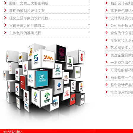
图形、文案三大要素构成
画册设计策划
前期的策划和设计文案
离不开色彩这
强化主题形象的设计措施
设计风格及行
宣传册设计的性能特点
公司画册预设
主体色调的准确把握
企业为什么需
专业宣传画册
艺术感染实力
表达企业品牌
一本成功出色
可赏性的精巧
画册都有一个
整个设计产品
恰当使用简约
友情链接: