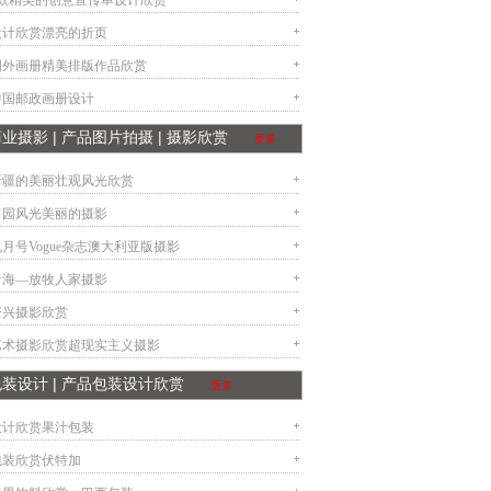
6款精美的创意宣传单设计欣赏
设计欣赏漂亮的折页
国外画册精美排版作品欣赏
中国邮政画册设计
商业摄影 | 产品图片拍摄 | 摄影欣赏
更多
新疆的美丽壮观风光欣赏
田园风光美丽的摄影
九月号Vogue杂志澳大利亚版摄影
青海—放牧人家摄影
资兴摄影欣赏
艺术摄影欣赏超现实主义摄影
包装设计 | 产品包装设计欣赏
更多
设计欣赏果汁包装
包装欣赏伏特加