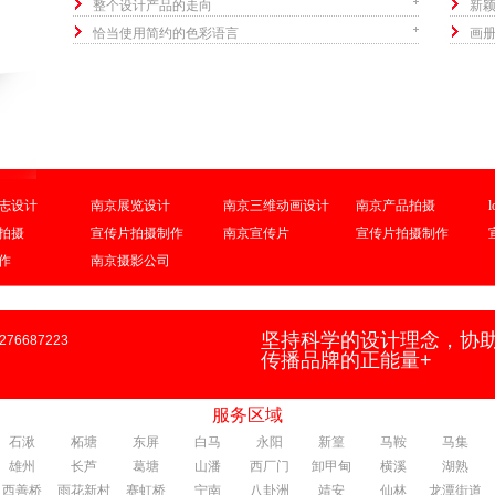
整个设计产品的走向
新
恰当使用简约的色彩语言
画
志设计
南京展览设计
南京三维动画设计
南京产品拍摄
拍摄
宣传片拍摄制作
南京宣传片
宣传片拍摄制作
作
南京摄影公司
坚持科学的设计理念，协
76687223
传播品牌的正能量+
服务区域
石湫
柘塘
东屏
白马
永阳
新篁
马鞍
马集
雄州
长芦
葛塘
山潘
西厂门
卸甲甸
横溪
湖熟
西善桥
雨花新村
赛虹桥
宁南
八卦洲
靖安
仙林
龙潭街道