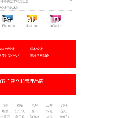
颖独特的艺术构思组合
册设计的艺术性
logo VI设计
样本设计
宣传片制作公司
三维动画制作
助客户建立和管理品牌
竹镇
程桥
瓜埠
玉带
龙袍
谷里
江宁镇
禄口
淳化
汤山
栖霞区
燕子矶
迈皋桥
马群
尧化门