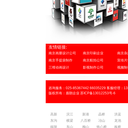
友情链接:
南京画册设计公司
南京印刷企业
南京杂
南京手提袋制作
南京航拍公司
宣传片
三维动画设计
影视制作公司
视频制
咨询服务：025-85367442 66035229 客服经理：132
版权所有：盾朗企业 苏ICP备13012253号-6
高新
滨江
新港
晶桥
洪蓝
东沟
横梁
八百桥
冶山
龙池
秣陵
东山
梅山
铁心桥
板桥