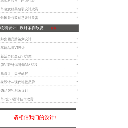
水果饮料欣赏—巴西包装
国外创意精美包装设计欣赏
10款国外包装创意设计欣赏
VI物料设计 | 设计案例欣赏
更多
联邦集团品牌策划设计
中移能品牌VI设计
清新活力的企业VI方案
牌VI设计温哥华MAZEN
形象设计—美甲品牌
形象设计—现代地毯品牌
服饰品牌VI形象设计
国外2套VI设计佳作欣赏
请相信我们的设计!