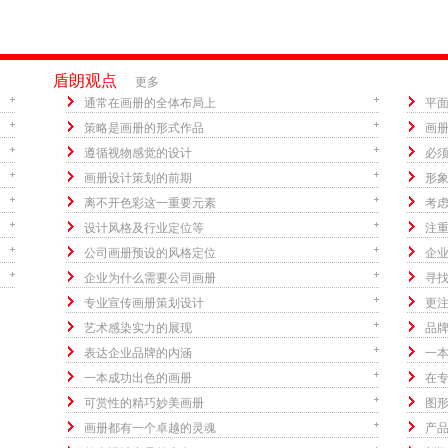
盾朗观点
更多
通常在画册的全体布局上
平
策略是画册的形式作品
画
遵循视物感觉的设计
必
画册设计策划的前期
形
离不开色彩这一重要元素
考
设计风格及行业定位等
注
公司画册预设的风格定位
企
企业为什么需要公司画册
寻
专业宣传画册策划设计
更
艺术感染实力的展现
品
表达企业品牌的内涵
一
一本成功出色的画册
在
可赏性的精巧妙美画册
图
画册都有一个卓越的灵魂
产