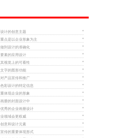
面设计的创意主题
册重点是以企业形象为主
须做到设计的准确化
象要素的应用设计
虑其视觉上的可看性
重文字的图形功能
业对产品宣传和推广
找色彩设计的特定信息
注重体现企业的形象
牌画册的封面设计中
本优秀的企业画册设计
专业领域会更权威
形创意和设计元素
品宣传的重要体现形式