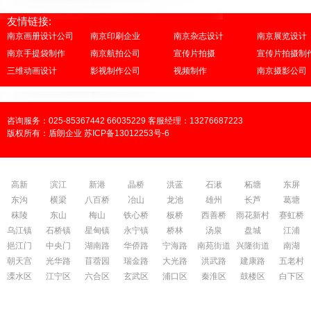
友情链接:
南京画册设计公司
南京印刷企业
南京杂志设计
南京展览设计
南京手提袋制作
南京航拍公司
宣传片拍摄
宣传片拍摄制
三维动画设计
影视制作公司
视频制作
南京摄影公司
咨询服务：025-85367442 66035229 客服经理：13276687223
版权所有：盾朗企业 苏ICP备13012253号-6
高新
滨江
新港
晶桥
洪蓝
石湫
柘塘
东屏
东沟
横梁
八百桥
冶山
龙池
雄州
长芦
葛塘
秣陵
东山
梅山
铁心桥
板桥
西善桥
雨花新村
赛虹桥
乌江镇
石桥镇
星甸镇
永宁镇
桥林
汤泉
盘城
江浦
挹江门
中央门
湖南路
华侨路
宁海路
南苑街道
兴隆街道
南湖
朝天宫
光华路
苜蓿园
瑞金路
大光路
洪武路
建康路
五老村
溧水区
江宁区
六合区
玄武区
浦口区
秦淮区
鼓楼区
白下区