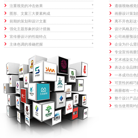
注重视觉的冲击效果
遵循视物感觉
图形、文案三大要素构成
画册设计策划
前期的策划和设计文案
离不开色彩这
强化主题形象的设计措施
设计风格及行
宣传册设计的性能特点
公司画册预设
主体色调的准确把握
企业为什么需
专业宣传画册
艺术感染实力
表达企业品牌
一本成功出色
可赏性的精巧
画册都有一个
整个设计产品
恰当使用简约