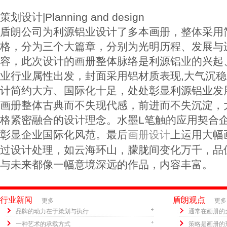
策划设计|Planning and design
盾朗公司为利源铝业设计了多本画册，整体采用
格，分为三个大篇章，分别为光明历程、发展与
容，此次设计的画册整体脉络是利源铝业的兴起
业行业属性出发，封面采用铝材质表现,大气沉
计简约大方、国际化十足，处处彰显利源铝业发
画册整体古典而不失现代感，前进而不失沉淀，
格紧密融合的设计理念。水墨L笔触的应用契合
彰显企业国际化风范。最后
上运用大幅
画册设计
过设计处理，如云海环山，朦胧间变化万千，品
与未来都像一幅意境深远的作品，内容丰富。
行业新闻
盾朗观点
更多
更多
品牌的动力在于策划与执行
通常在画册的
一种艺术的承载方式
策略是画册的