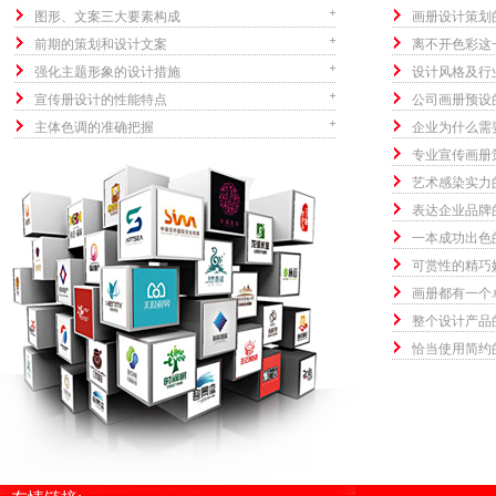
图形、文案三大要素构成
画册设计策划
前期的策划和设计文案
离不开色彩这
强化主题形象的设计措施
设计风格及行
宣传册设计的性能特点
公司画册预设
主体色调的准确把握
企业为什么需
专业宣传画册
艺术感染实力
表达企业品牌
一本成功出色
可赏性的精巧
画册都有一个
整个设计产品
恰当使用简约