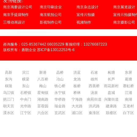
友情链接:
南京画册设计公司
南京印刷企业
南京杂志设计
南京展览设计
南京手提袋制作
南京航拍公司
宣传片拍摄
宣传片拍摄制
三维动画设计
影视制作公司
视频制作
南京摄影公司
咨询服务：025-85367442 66035229 客服经理：13276687223
版权所有：盾朗企业 苏ICP备13012253号-6
高新
滨江
新港
晶桥
洪蓝
石湫
柘塘
东屏
东沟
横梁
八百桥
冶山
龙池
雄州
长芦
葛塘
秣陵
东山
梅山
铁心桥
板桥
西善桥
雨花新村
赛虹桥
乌江镇
石桥镇
星甸镇
永宁镇
桥林
汤泉
盘城
江浦
挹江门
中央门
湖南路
华侨路
宁海路
南苑街道
兴隆街道
南湖
朝天宫
光华路
苜蓿园
瑞金路
大光路
洪武路
建康路
五老村
溧水区
江宁区
六合区
玄武区
浦口区
秦淮区
鼓楼区
白下区