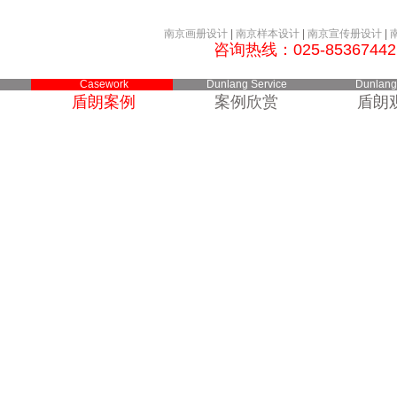
南京画册设计
|
南京样本设计
|
南京宣传册设计
|
咨询热线：
025-8536744
Casework
Dunlang Service
Dunlang
盾朗案例
案例欣赏
盾朗