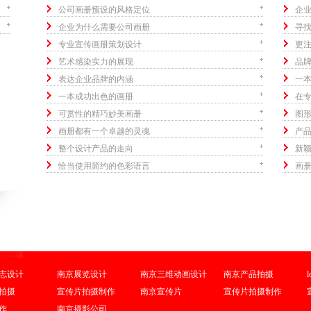
公司画册预设的风格定位
企
企业为什么需要公司画册
寻
专业宣传画册策划设计
更
艺术感染实力的展现
品
表达企业品牌的内涵
一
一本成功出色的画册
在
可赏性的精巧妙美画册
图
画册都有一个卓越的灵魂
产
整个设计产品的走向
新
恰当使用简约的色彩语言
画
志设计
南京展览设计
南京三维动画设计
南京产品拍摄
拍摄
宣传片拍摄制作
南京宣传片
宣传片拍摄制作
作
南京摄影公司