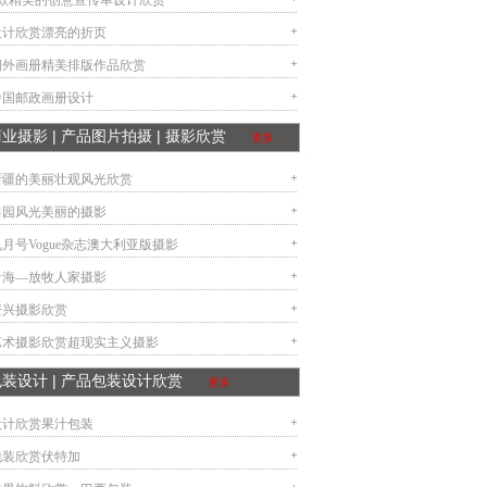
6款精美的创意宣传单设计欣赏
设计欣赏漂亮的折页
国外画册精美排版作品欣赏
中国邮政画册设计
商业摄影 | 产品图片拍摄 | 摄影欣赏
更多
新疆的美丽壮观风光欣赏
田园风光美丽的摄影
九月号Vogue杂志澳大利亚版摄影
青海—放牧人家摄影
资兴摄影欣赏
艺术摄影欣赏超现实主义摄影
包装设计 | 产品包装设计欣赏
更多
设计欣赏果汁包装
包装欣赏伏特加