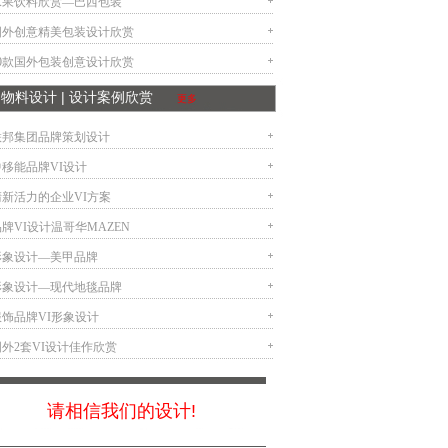
水果饮料欣赏—巴西包装
国外创意精美包装设计欣赏
10款国外包装创意设计欣赏
VI物料设计 | 设计案例欣赏
更多
联邦集团品牌策划设计
中移能品牌VI设计
清新活力的企业VI方案
牌VI设计温哥华MAZEN
形象设计—美甲品牌
形象设计—现代地毯品牌
服饰品牌VI形象设计
国外2套VI设计佳作欣赏
请相信我们的设计!