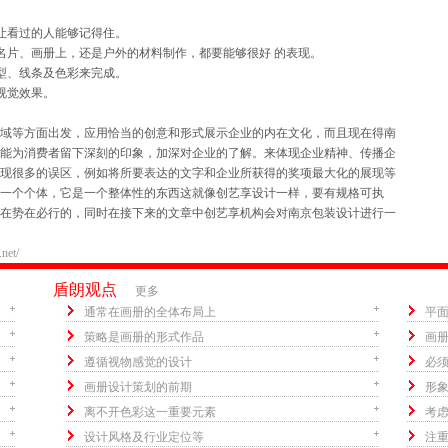
让看过的人能够记得住。
片、画册上，还是户外的材料制作，都要能够很好 的表现。
型、线条及色彩来完成。
视觉效果。
域等方面出发，应用恰当的创意和形式展示企业的内在文化，而且现在得南
能为消费者留下深刻的印象，加深对企业的了解。来体现企业精神、传播企
现很多的误区，例如将所要表达的文字和企业所获得的奖项最大化的展现等
一个个体，它是一个整体性的东西这就像创艺享设计一样，要有规格可执
在势在必行的，同时在接下来的文章中创艺享机构会对南京包装设计进行一
net/
盾朗观点
更多
通常在画册的全体布局上
平
策略是画册的形式作品
画
遵循视物感觉的设计
必
画册设计策划的前期
形
离不开色彩这一重要元素
考
设计风格及行业定位等
注