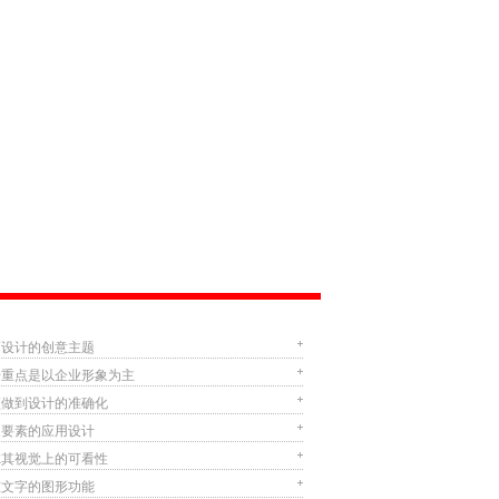
面设计的创意主题
册重点是以企业形象为主
须做到设计的准确化
象要素的应用设计
虑其视觉上的可看性
重文字的图形功能