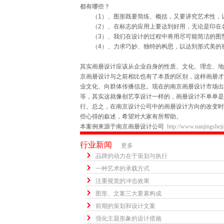
都有哪些？
（1）、图形既要简练、概括，又要讲究艺术性，
（2）、在标志的应用上要达到好用，无论是印在名
（3）、我们在设计的过程中将用尽可能简洁的图
（4）、力求巧妙、独特的构思，以达到形式美的
其实画册设计应该从企业自身的性质、文化、理念、地
京画册设计与之前相比也有了本质的区别，这样画册才
业文化、向群体传播信息。现在的南京画册设计市场出
等，其实这就像创艺享设计一样的，画册设计不单单是
行。总之，在南京设计公司中的画册设计方向的改变时
些心得的叙述，希望对大家有所帮助。
本案例来源于南京画册设计公司
http://www.nanjingsheji.
行业新闻
更多
品牌的动力在于策划与执行
一种艺术的承载方式
注重视觉的冲击效果
图形、文案三大要素构成
前期的策划和设计文案
强化主题形象的设计措施