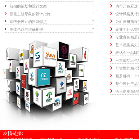
前期的策划和设计文案
离不开色彩这
强化主题形象的设计措施
设计风格及行
宣传册设计的性能特点
公司画册预设
主体色调的准确把握
企业为什么需
专业宣传画册
艺术感染实力
表达企业品牌
一本成功出色
可赏性的精巧
画册都有一个
整个设计产品
恰当使用简约
友情链接: