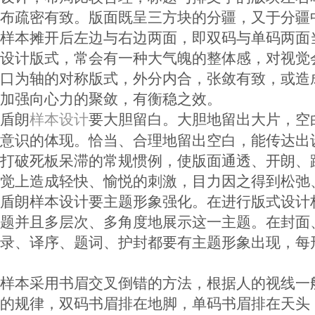
布疏密有致。版面既呈三方块的分疆，又于分疆
样本摊开后左边与右边两面，即双码与单码两面
设计版式，常会有一种大气魄的整体感，对视觉
口为轴的对称版式，外分内合，张敛有致，或造
加强向心力的聚敛，有衡稳之效。
盾朗
要大胆留白。大胆地留出大片，空
样本设计
意识的体现。恰当、合理地留出空白，能传达出
打破死板呆滞的常规惯例，使版面通透、开朗、
觉上造成轻快、愉悦的刺激，目力因之得到松弛
盾朗样本设计要主题形象强化。在进行版式设计
题并且多层次、多角度地展示这一主题。在封面
录、译序、题词、护封都要有主题形象出现，每
样本采用书眉交叉倒错的方法，根据人的视线一
的规律，双码书眉排在地脚，单码书眉排在天头