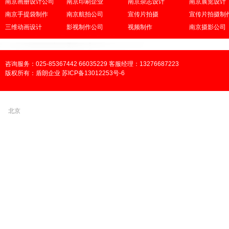
南京画册设计公司
南京印刷企业
南京杂志设计
南京展览设计
南京手提袋制作
南京航拍公司
宣传片拍摄
宣传片拍摄制
三维动画设计
影视制作公司
视频制作
南京摄影公司
咨询服务：025-85367442 66035229 客服经理：13276687223
版权所有：盾朗企业 苏ICP备13012253号-6
北京