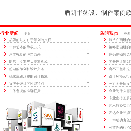
盾朗书签设计制作案例
行业新闻
盾朗观点
更多
更多
品牌的动力在于策划与执行
通常在画册的
一种艺术的承载方式
策略是画册的
注重视觉的冲击效果
遵循视物感觉
图形、文案三大要素构成
画册设计策划
前期的策划和设计文案
离不开色彩这
强化主题形象的设计措施
设计风格及行
宣传册设计的性能特点
公司画册预设
主体色调的准确把握
企业为什么需
专业宣传画册
艺术感染实力
表达企业品牌
一本成功出色
可赏性的精巧