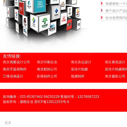
画册都有一个
整个设计产品
恰当使用简约
友情链接:
南京画册设计公司
南京印刷企业
南京杂志设计
南京展览设计
南京手提袋制作
南京航拍公司
宣传片拍摄
宣传片拍摄制
三维动画设计
影视制作公司
视频制作
南京摄影公司
咨询服务：025-85367442 66035229 客服经理：13276687223
版权所有：盾朗企业 苏ICP备13012253号-6
北京