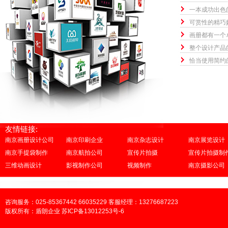
一本成功出色
可赏性的精巧
画册都有一个
整个设计产品
恰当使用简约
友情链接:
南京画册设计公司
南京印刷企业
南京杂志设计
南京展览设计
南京手提袋制作
南京航拍公司
宣传片拍摄
宣传片拍摄制
三维动画设计
影视制作公司
视频制作
南京摄影公司
咨询服务：025-85367442 66035229 客服经理：13276687223
版权所有：盾朗企业 苏ICP备13012253号-6