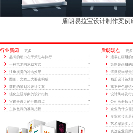
盾朗易拉宝设计制作案例
行业新闻
盾朗观点
更多
更多
品牌的动力在于策划与执行
通常在画册的
一种艺术的承载方式
策略是画册的
注重视觉的冲击效果
遵循视物感觉
图形、文案三大要素构成
画册设计策划
前期的策划和设计文案
离不开色彩这
强化主题形象的设计措施
设计风格及行
宣传册设计的性能特点
公司画册预设
主体色调的准确把握
企业为什么需
专业宣传画册
艺术感染实力
表达企业品牌