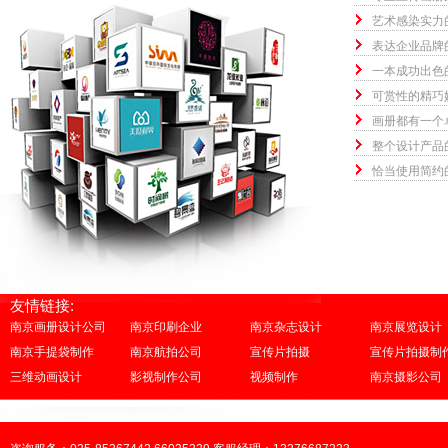
艺术感染实力
表达企业品牌
一本成功出色
可赏性的精巧
画册都有一个
整个设计产品
恰当使用简约
友情链接:
南京画册设计公司
南京印刷企业
南京杂志设计
南京展览设计
南京手提袋制作
南京航拍公司
宣传片拍摄
宣传片拍摄制
三维动画设计
影视制作公司
视频制作
南京摄影公司