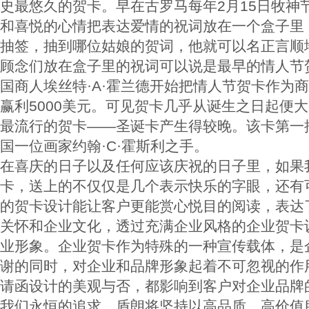
史最悠久的贺卡。早在古罗马每年2月15日牧神
和喜悦的心情把表达爱情的祝词放在一个盒子里
抽签，抽到哪位姑娘的贺词，他就可以名正言顺
顾念们放在盒子里的祝词可以说是最早的情人节贺
国商人埃丝特·A·霍兰德开始把情人节贺卡作为
赢利5000美元。可见贺卡几乎从诞生之日起便
最流行的贺卡——圣诞卡产生得较晚。该卡第一批
国一位画家约翰·C·霍斯利之手。
在喜庆的日子以及任何应该庆祝的日子里，如果
卡，送上的不仅仅是几个表示快乐的字眼，还有
的贺卡设计能让客户更能赏心悦目的阅读，表达
关怀和企业文化，透过充满企业风格的企业贺卡
业形象。企业贺卡作为特殊的一种宣传载体，是
谢的同时，对企业和品牌形象起着不可忽视的作
请函设计的美观与否，都影响到客户对企业品牌
我们永恒的追求。盾朗将坚持以高品质、高价值