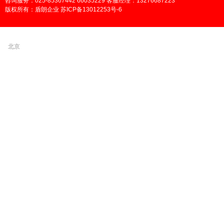
咨询服务：025-85367442 66035229 客服经理：13276687223
版权所有：盾朗企业 苏ICP备13012253号-6
北京